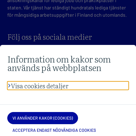
ansökningskanal för lediga jobb och praktikplatser i
staten. Vår tjänst har ständigt hundratals lediga tjänster
för mångsidiga arbetsuppgifter i Finland och utomlands.
Följ oss på sociala medier
BESÖK VALTIOLLE.FI FACEBOOK-SIDAN
BESÖK VALTIOLLE.FI X-SIDAN
BESÖK VALTIOLLE.FI LINKEDIN-SIDAN
Se tjänstens
dataskyddsbeskrivningarna
och
tillgänglighetsutlåtande
.
Ge
feedback
om webbplatsen eller om tillgänglighet.