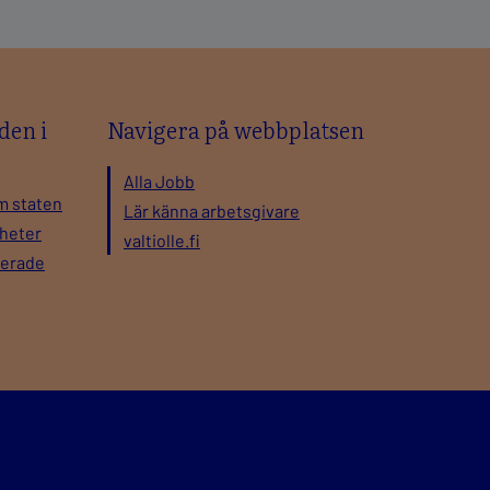
den i
Navigera på webbplatsen
Alla Jobb
m staten
Lär känna arbetsgivare
gheter
valtiolle.fi
nerade