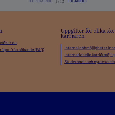
n
Uppgifter för olika ske
karriären
nsöker du
Interna jobbmöjligheter ino
frågor från sökande (FAQ)
Internationella karriärmöjli
Studerande och nyutexami