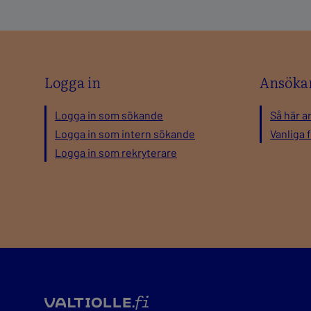
Logga in
Ansöka
Logga in som sökande
Så här a
Logga in som intern sökande
Vanliga 
Logga in som rekryterare
valtio