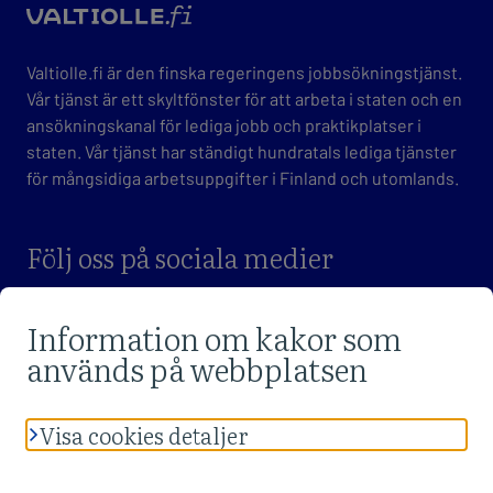
valtio
Valtiolle.fi är den finska regeringens jobbsökningstjänst.
Vår tjänst är ett skyltfönster för att arbeta i staten och en
ansökningskanal för lediga jobb och praktikplatser i
staten. Vår tjänst har ständigt hundratals lediga tjänster
för mångsidiga arbetsuppgifter i Finland och utomlands.
Följ oss på sociala medier
BESÖK VALTIOLLE.FI FACEBOOK-SIDAN
BESÖK VALTIOLLE.FI X-SIDAN
BESÖK VALTIOLLE.FI LINKEDIN-SIDAN
Se tjänstens
dataskyddsbeskrivningarna
och
tillgänglighetsutlåtande
.