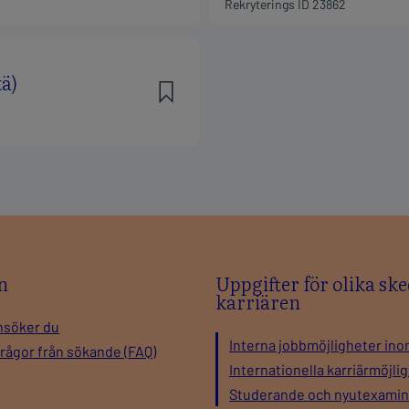
n
Uppgifter för olika ske
karriären
nsöker du
Interna jobbmöjligheter ino
frågor från sökande (FAQ)
Internationella karriärmöjli
Studerande och nyutexami