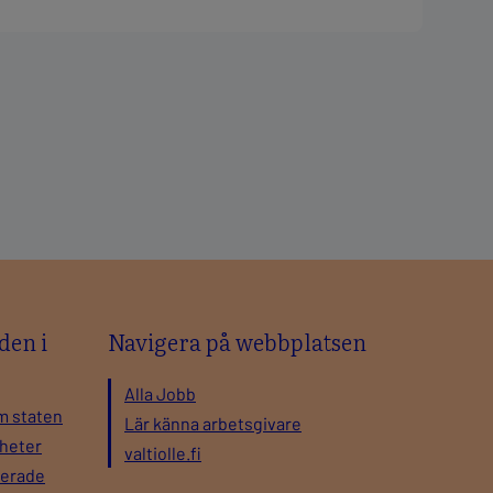
den i
Navigera på webbplatsen
Alla Jobb
m staten
Lär känna arbetsgivare
gheter
valtiolle.fi
nerade