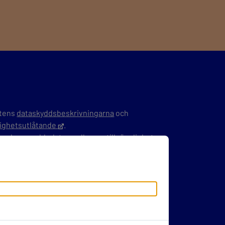
stens
dataskyddsbeskrivningarna
och
glighetsutlåtande
.
back
om webbplatsen eller om tillgänglighet.