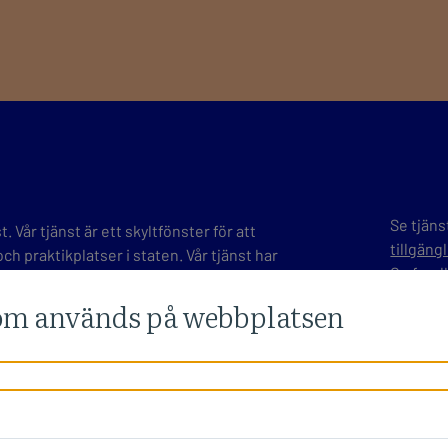
Se tjän
 Vår tjänst är ett skyltfönster för att
tillgän
ch praktikplatser i staten. Vår tjänst har
Ge
feed
etsuppgifter i Finland och utomlands.