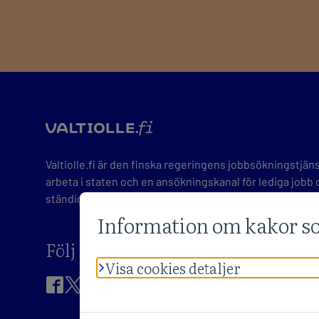
valtio
Valtiolle.fi är den finska regeringens jobbsökningstjänst.
arbeta i staten och en ansökningskanal för lediga jobb o
ständigt hundratals lediga tjänster för mångsidiga arb
Följ oss på sociala medier
BESÖK VALTIOLLE.FI FACEBOOK-SIDAN
BESÖK VALTIOLLE.FI X-SIDAN
BESÖK VALTIOLLE.FI LINKEDIN-SIDAN