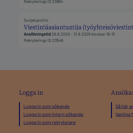
Logga in
Ansöka
Logga in som sökande
Så här a
Logga in som intern sökande
Vanliga 
Logga in som rekryterare