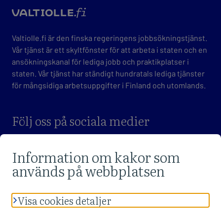
valtio
Valtiolle.fi är den finska regeringens jobbsökningstjänst.
Vår tjänst är ett skyltfönster för att arbeta i staten och en
ansökningskanal för lediga jobb och praktikplatser i
staten. Vår tjänst har ständigt hundratals lediga tjänster
för mångsidiga arbetsuppgifter i Finland och utomlands.
Följ oss på sociala medier
BESÖK VALTIOLLE.FI FACEBOOK-SIDAN
BESÖK VALTIOLLE.FI X-SIDAN
BESÖK VALTIOLLE.FI LINKEDIN-SIDAN
Se tjänstens
dataskyddsbeskrivningarna
och