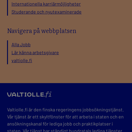
Internationella karriärmöjligheter
Studerande och nyutexaminerade
Navigera på webbplatsen
Alla Jobb
Lär känna arbetsgivare
valtiolle.fi
valtio
Valtiolle.fi är den finska regeringens jobbsökningstjänst.
Vår tjänst är ett skyltfönster för att arbeta i staten och en
ansökningskanal för lediga jobb och praktikplatser i
staten. Vår tjänst har ständigt hundratals lediga tjänster