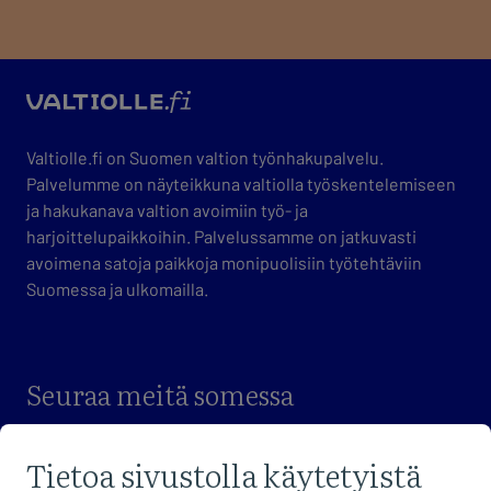
valtio
Valtiolle.fi on Suomen valtion työnhakupalvelu.
Palvelumme on näyteikkuna valtiolla työskentelemiseen
ja hakukanava valtion avoimiin työ- ja
harjoittelupaikkoihin. Palvelussamme on jatkuvasti
avoimena satoja paikkoja monipuolisiin työtehtäviin
Suomessa ja ulkomailla.
Seuraa meitä somessa
VIERAILE FACEBOOK-SIVUILLAMME
VIERAILE X-SIVUILLAMME
VIERAILE LINKEDIN-SIVUILLAMME