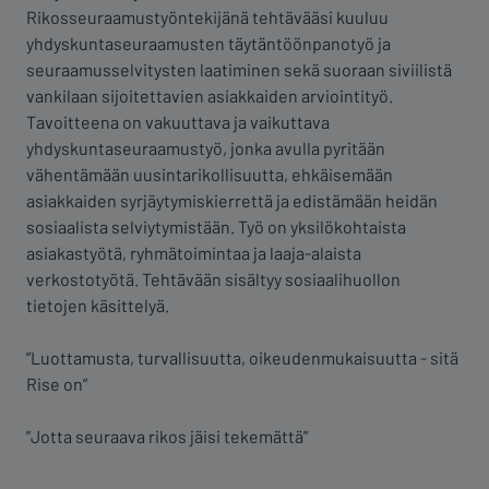
Rikosseuraamustyöntekijänä tehtävääsi kuuluu
yhdyskuntaseuraamusten täytäntöönpanotyö ja
seuraamusselvitysten laatiminen sekä suoraan siviilistä
vankilaan sijoitettavien asiakkaiden arviointityö.
Tavoitteena on vakuuttava ja vaikuttava
yhdyskuntaseuraamustyö, jonka avulla pyritään
vähentämään uusintarikollisuutta, ehkäisemään
asiakkaiden syrjäytymiskierrettä ja edistämään heidän
sosiaalista selviytymistään. Työ on yksilökohtaista
asiakastyötä, ryhmätoimintaa ja laaja-alaista
verkostotyötä. Tehtävään sisältyy sosiaalihuollon
tietojen käsittelyä.
”Luottamusta, turvallisuutta, oikeudenmukaisuutta - sitä
Rise on”
”Jotta seuraava rikos jäisi tekemättä”