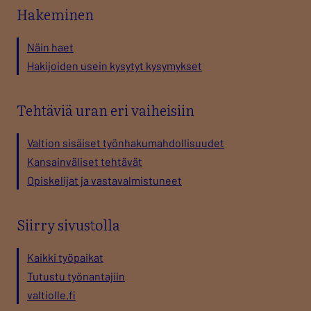
Hakeminen
Näin haet
Hakijoiden usein kysytyt kysymykset
Tehtäviä uran eri vaiheisiin
Valtion sisäiset työnhakumahdollisuudet
Kansainväliset tehtävät
Opiskelijat ja vastavalmistuneet
Siirry sivustolla
Kaikki työpaikat
Tutustu työnantajiin
valtiolle.fi