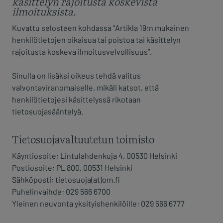
käsittelyn rajoitusta koskevista
ilmoituksista.
Kuvattu selosteen kohdassa ”Artikla 19:n mukainen
henkilötietojen oikaisua tai poistoa tai käsittelyn
rajoitusta koskeva ilmoitusvelvollisuus”.
Sinulla on lisäksi oikeus tehdä valitus
valvontaviranomaiselle, mikäli katsot, että
henkilötietojesi käsittelyssä rikotaan
tietosuojasääntelyä.
Tietosuojavaltuutetun toimisto
Käyntiosoite: Lintulahdenkuja 4, 00530 Helsinki
Postiosoite: PL 800, 00531 Helsinki
Sähköposti: tietosuoja(at)om.fi
Puhelinvaihde: 029 566 6700
Yleinen neuvonta yksityishenkilöille: 029 566 6777