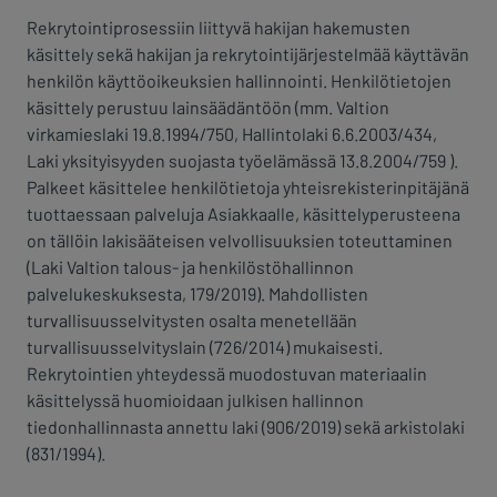
Rekrytointiprosessiin liittyvä hakijan hakemusten
käsittely sekä hakijan ja rekrytointijärjestelmää käyttävän
henkilön käyttöoikeuksien hallinnointi. Henkilötietojen
käsittely perustuu lainsäädäntöön (mm. Valtion
virkamieslaki 19.8.1994/750, Hallintolaki 6.6.2003/434,
Laki yksityisyyden suojasta työelämässä 13.8.2004/759 ).
Palkeet käsittelee henkilötietoja yhteisrekisterinpitäjänä
tuottaessaan palveluja Asiakkaalle, käsittelyperusteena
on tällöin lakisääteisen velvollisuuksien toteuttaminen
(Laki Valtion talous- ja henkilöstöhallinnon
palvelukeskuksesta, 179/2019). Mahdollisten
turvallisuusselvitysten osalta menetellään
turvallisuusselvityslain (726/2014) mukaisesti.
Rekrytointien yhteydessä muodostuvan materiaalin
käsittelyssä huomioidaan julkisen hallinnon
tiedonhallinnasta annettu laki (906/2019) sekä arkistolaki
(831/1994).