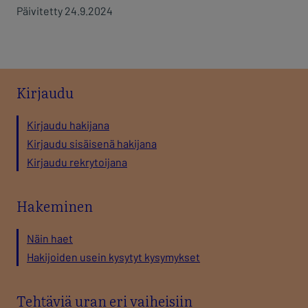
Päivitetty 24.9.2024
Kirjaudu
Kirjaudu hakijana
Kirjaudu sisäisenä hakijana
Kirjaudu rekrytoijana
Hakeminen
Näin haet
Hakijoiden usein kysytyt kysymykset
Tehtäviä uran eri vaiheisiin