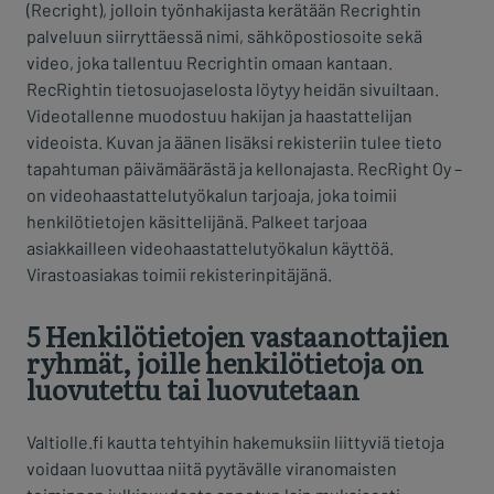
(Recright), jolloin työnhakijasta kerätään Recrightin
palveluun siirryttäessä nimi, sähköpostiosoite sekä
video, joka tallentuu Recrightin omaan kantaan.
RecRightin tietosuojaselosta löytyy heidän sivuiltaan.
Videotallenne muodostuu hakijan ja haastattelijan
videoista. Kuvan ja äänen lisäksi rekisteriin tulee tieto
tapahtuman päivämäärästä ja kellonajasta. RecRight Oy –
on videohaastattelutyökalun tarjoaja, joka toimii
henkilötietojen käsittelijänä. Palkeet tarjoaa
asiakkailleen videohaastattelutyökalun käyttöä.
Virastoasiakas toimii rekisterinpitäjänä.
5 Henkilötietojen vastaanottajien
ryhmät, joille henkilötietoja on
luovutettu tai luovutetaan
Valtiolle.fi kautta tehtyihin hakemuksiin liittyviä tietoja
voidaan luovuttaa niitä pyytävälle viranomaisten