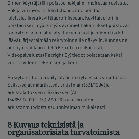
Ennen käyttäjätilin poistoa hakijalle ilmoitetaan asiasta.
Hakija voi myös milloin tahansa itse poistaa
käyttäjätilinsä käyttäjäprofiilissaan. Käyttäjäprofiilin
poistamisen myötä myös avoimet hakemukset poistuvat.
Rekrytointeihin lähetetyt hakemukset ja niiden tiedot
jäävät järjestelmään rekrytoinneille näkyviin, kunnes ne
anonymisoidaan edellä kerrotun mukaisesti.
Videopalvelusta (Recright Oy) tiedot poistetaan kaksi
vuotta videon tekemisen jälkeen.
Rekrytointitietoja säilytetään rekrytoivassa virastossa.
Säilytysajat määräytyvät arkistolain (831/1994) ja
arkistolaitoksen määräyksen (AL
16465/07.01.01.03.02/2016) sekä viraston
arkistonmuodostussuunnitelman mukaisesti.
8 Kuvaus teknisistä ja
organisatorisista turvatoimista