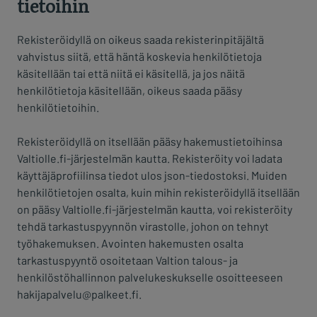
tietoihin
Rekisteröidyllä on oikeus saada rekisterinpitäjältä
vahvistus siitä, että häntä koskevia henkilötietoja
käsitellään tai että niitä ei käsitellä, ja jos näitä
henkilötietoja käsitellään, oikeus saada pääsy
henkilötietoihin.
Rekisteröidyllä on itsellään pääsy hakemustietoihinsa
Valtiolle.fi-järjestelmän kautta. Rekisteröity voi ladata
käyttäjäprofiilinsa tiedot ulos json-tiedostoksi. Muiden
henkilötietojen osalta, kuin mihin rekisteröidyllä itsellään
on pääsy Valtiolle.fi-järjestelmän kautta, voi rekisteröity
tehdä tarkastuspyynnön virastolle, johon on tehnyt
työhakemuksen. Avointen hakemusten osalta
tarkastuspyyntö osoitetaan Valtion talous- ja
henkilöstöhallinnon palvelukeskukselle osoitteeseen
hakijapalvelu@palkeet.fi.