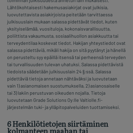
toiminnan julkisuudesta annetun lain mukaisesti.
Lähtökohtaisesti hakemusasiakirjat ovat julkisia,
luovutettavista asiakirjoista peitetään tarvittaessa
julkisuuslain mukaan salassa pidettävät tiedot, kuten
yksityiselämää, vuosituloja, kokonaisvarallisuutta,
poliittista vakaumusta, sosiaalihuollon asiakkuutta tai
terveydentilaa koskevat tiedot. Hakijan yhteystiedot ovat
salassa pidettäviä, mikäli hakija on sitä pyytänyt ja hänellä
on perusteltu syy epäillä itsensä tai perheensä terveyden
tai turvallisuuden tulevan uhatuksi. Salassa pidettävistä
tiedoista säädetään julkisuuslain 24 §:ssä. Salassa
pidettäviä tietoja annetaan nähtäväksi ja luovutetaan
vain 1) asianomaisen suostumuksella, 2) asianosaiselle
tai 3) lakiin perustuvan oikeuden nojalla. Tietoja
luovutetaan Grade Solutions Oy:lle Valtiolle.fi-
järjestelmän tuki- ja ylläpitopalveluiden tuottamiseksi.
6 Henkilötietojen siirtäminen
kolmanteen maahan tai