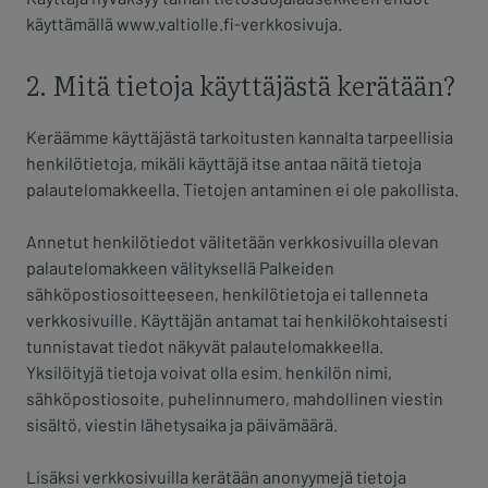
käyttämällä www.valtiolle.fi-verkkosivuja.
2. Mitä tietoja käyttäjästä kerätään?
Keräämme käyttäjästä tarkoitusten kannalta tarpeellisia
henkilötietoja, mikäli käyttäjä itse antaa näitä tietoja
palautelomakkeella. Tietojen antaminen ei ole pakollista.
Annetut henkilötiedot välitetään verkkosivuilla olevan
palautelomakkeen välityksellä Palkeiden
sähköpostiosoitteeseen, henkilötietoja ei tallenneta
verkkosivuille. Käyttäjän antamat tai henkilökohtaisesti
tunnistavat tiedot näkyvät palautelomakkeella.
Yksilöityjä tietoja voivat olla esim. henkilön nimi,
sähköpostiosoite, puhelinnumero, mahdollinen viestin
sisältö, viestin lähetysaika ja päivämäärä.
Lisäksi verkkosivuilla kerätään anonyymejä tietoja