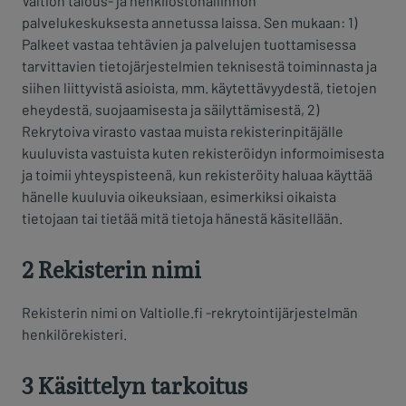
Valtion talous- ja henkilöstöhallinnon
palvelukeskuksesta annetussa laissa. Sen mukaan: 1)
Palkeet vastaa tehtävien ja palvelujen tuottamisessa
tarvittavien tietojärjestelmien teknisestä toiminnasta ja
siihen liittyvistä asioista, mm. käytettävyydestä, tietojen
eheydestä, suojaamisesta ja säilyttämisestä, 2)
Rekrytoiva virasto vastaa muista rekisterinpitäjälle
kuuluvista vastuista kuten rekisteröidyn informoimisesta
ja toimii yhteyspisteenä, kun rekisteröity haluaa käyttää
hänelle kuuluvia oikeuksiaan, esimerkiksi oikaista
tietojaan tai tietää mitä tietoja hänestä käsitellään.
2 Rekisterin nimi
Rekisterin nimi on Valtiolle.fi -rekrytointijärjestelmän
henkilörekisteri.
3 Käsittelyn tarkoitus