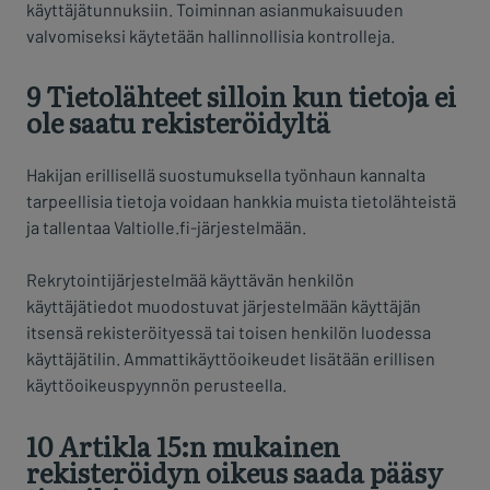
käyttäjätunnuksiin. Toiminnan asianmukaisuuden
valvomiseksi käytetään hallinnollisia kontrolleja.
9 Tietolähteet silloin kun tietoja ei
ole saatu rekisteröidyltä
Hakijan erillisellä suostumuksella työnhaun kannalta
tarpeellisia tietoja voidaan hankkia muista tietolähteistä
ja tallentaa Valtiolle.fi-järjestelmään.
Rekrytointijärjestelmää käyttävän henkilön
käyttäjätiedot muodostuvat järjestelmään käyttäjän
itsensä rekisteröityessä tai toisen henkilön luodessa
käyttäjätilin. Ammattikäyttöoikeudet lisätään erillisen
käyttöoikeuspyynnön perusteella.
10 Artikla 15:n mukainen
rekisteröidyn oikeus saada pääsy