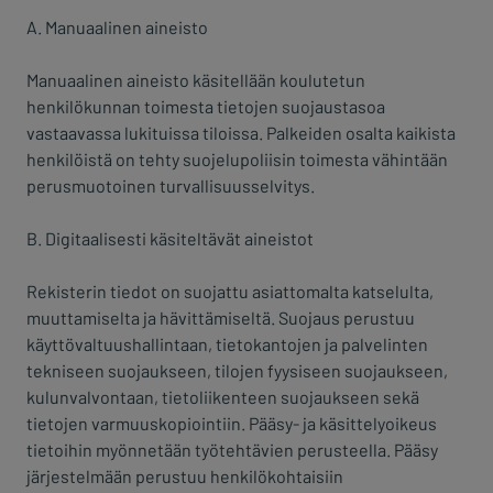
A. Manuaalinen aineisto
Manuaalinen aineisto käsitellään koulutetun
henkilökunnan toimesta tietojen suojaustasoa
vastaavassa lukituissa tiloissa. Palkeiden osalta kaikista
henkilöistä on tehty suojelupoliisin toimesta vähintään
perusmuotoinen turvallisuusselvitys.
B. Digitaalisesti käsiteltävät aineistot
Rekisterin tiedot on suojattu asiattomalta katselulta,
muuttamiselta ja hävittämiseltä. Suojaus perustuu
käyttövaltuushallintaan, tietokantojen ja palvelinten
tekniseen suojaukseen, tilojen fyysiseen suojaukseen,
kulunvalvontaan, tietoliikenteen suojaukseen sekä
tietojen varmuuskopiointiin. Pääsy- ja käsittelyoikeus
tietoihin myönnetään työtehtävien perusteella. Pääsy
järjestelmään perustuu henkilökohtaisiin