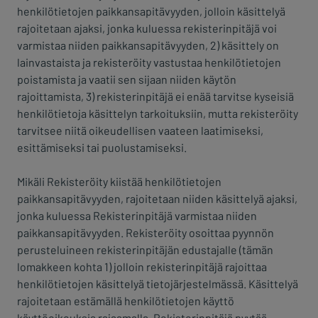
henkilötietojen paikkansapitävyyden, jolloin käsittelyä
rajoitetaan ajaksi, jonka kuluessa rekisterinpitäjä voi
varmistaa niiden paikkansapitävyyden, 2) käsittely on
lainvastaista ja rekisteröity vastustaa henkilötietojen
poistamista ja vaatii sen sijaan niiden käytön
rajoittamista, 3) rekisterinpitäjä ei enää tarvitse kyseisiä
henkilötietoja käsittelyn tarkoituksiin, mutta rekisteröity
tarvitsee niitä oikeudellisen vaateen laatimiseksi,
esittämiseksi tai puolustamiseksi.
Mikäli Rekisteröity kiistää henkilötietojen
paikkansapitävyyden, rajoitetaan niiden käsittelyä ajaksi,
jonka kuluessa Rekisterinpitäjä varmistaa niiden
paikkansapitävyyden. Rekisteröity osoittaa pyynnön
perusteluineen rekisterinpitäjän edustajalle (tämän
lomakkeen kohta 1) jolloin rekisterinpitäjä rajoittaa
henkilötietojen käsittelyä tietojärjestelmässä. Käsittelyä
rajoitetaan estämällä henkilötietojen käyttö
käyttöoikeuksia rajaamalla. Rekisterinpitäjä pyytää