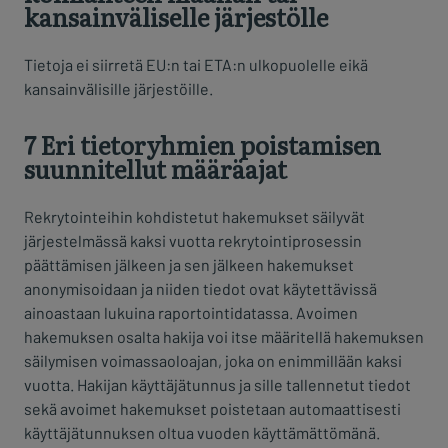
kansainväliselle järjestölle
Tietoja ei siirretä EU:n tai ETA:n ulkopuolelle eikä
kansainvälisille järjestöille.
7 Eri tietoryhmien poistamisen
suunnitellut määräajat
Rekrytointeihin kohdistetut hakemukset säilyvät
järjestelmässä kaksi vuotta rekrytointiprosessin
päättämisen jälkeen ja sen jälkeen hakemukset
anonymisoidaan ja niiden tiedot ovat käytettävissä
ainoastaan lukuina raportointidatassa. Avoimen
hakemuksen osalta hakija voi itse määritellä hakemuksen
säilymisen voimassaoloajan, joka on enimmillään kaksi
vuotta. Hakijan käyttäjätunnus ja sille tallennetut tiedot
sekä avoimet hakemukset poistetaan automaattisesti
käyttäjätunnuksen oltua vuoden käyttämättömänä.