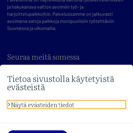
ja hakukanava valtion avoimiin työ- ja
harjoittelupaikkoihin. Palvelussamme on jatkuvasti
avoimena satoja paikkoja monipuolisiin työtehtäviin
Suomessa ja ulkomailla.
Seuraa meitä somessa
VIERAILE FACEBOOK-SIVUILLAMME
VIERAILE X-SIVUILLAMME
VIERAILE LINKEDIN-SIVUILLAMME
Lue palvelun
tietosuojaselosteet
sekä
saavutettavuusseloste
.
Anna
palautetta
sivustosta tai saavutettavuudesta.