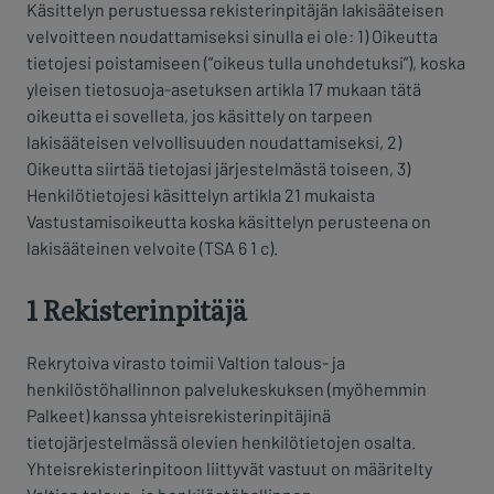
Käsittelyn perustuessa rekisterinpitäjän lakisääteisen
velvoitteen noudattamiseksi sinulla ei ole: 1) Oikeutta
tietojesi poistamiseen (”oikeus tulla unohdetuksi”), koska
yleisen tietosuoja-asetuksen artikla 17 mukaan tätä
oikeutta ei sovelleta, jos käsittely on tarpeen
lakisääteisen velvollisuuden noudattamiseksi, 2)
Oikeutta siirtää tietojasi järjestelmästä toiseen, 3)
Henkilötietojesi käsittelyn artikla 21 mukaista
Vastustamisoikeutta koska käsittelyn perusteena on
lakisääteinen velvoite (TSA 6 1 c).
1 Rekisterinpitäjä
Rekrytoiva virasto toimii Valtion talous- ja
henkilöstöhallinnon palvelukeskuksen (myöhemmin
Palkeet) kanssa yhteisrekisterinpitäjinä
tietojärjestelmässä olevien henkilötietojen osalta.
Yhteisrekisterinpitoon liittyvät vastuut on määritelty