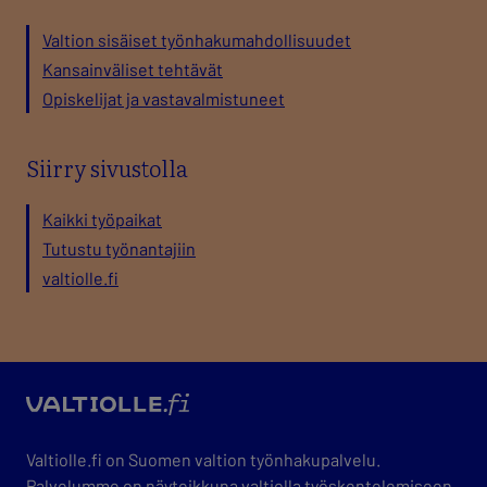
Valtion sisäiset työnhakumahdollisuudet
Kansainväliset tehtävät
Opiskelijat ja vastavalmistuneet
Siirry sivustolla
Kaikki työpaikat
Tutustu työnantajiin
valtiolle.fi
valtio
Valtiolle.fi on Suomen valtion työnhakupalvelu.
Palvelumme on näyteikkuna valtiolla työskentelemiseen