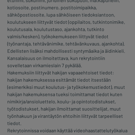
etunimi, sukunimi, juridinen sukupuoli, matkapuhelin,
kotiosoite, postinumero, postitoimipaikka,
sähköpostiosoite, lupa sähköiseen tiedoksiantoon,
koulutukseen liittyvät tiedot (oppilaitos, tutkintonimike,
koulutusala, koulutustaso, ajankohta, tutkinto
valmis/kesken), työkokemukseen liittyvät tiedot
(työnantaja, tehtävänimike, tehtävänkuvaus, ajankohta).
Edellisten lisäksi mahdollisesti syntymäaika ja äidinkieli.
Kansalaisuus on ilmoitettava, kun rekrytointiin
sovelletaan virkamieslain 7 pykälää.
Hakemuksiin liittyvät hakijan vapaaehtoiset tiedot:
hakijan hakemuksessa esittämät tiedot itsestään
(esimerkiksi muut koulutus- ja työkokemustiedot), muut
hakijan hakemuksensa tueksi toimittamat tiedot kuten
nimikirja/ansioluettelo, koulu- ja opintotodistukset,
työtodistukset, hakijan ilmoittamat suosittelijat, muut
työnhakuun ja virantäytön ehtoihin liittyvät tarpeelliset
tiedot.
Rekrytoinnissa voidaan käyttää videohaastattelutyökalua