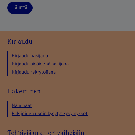
LÄHETÄ
Kirjaudu
Kirjaudu hakijana
Kirjaudu sisäisenä hakijana
Kirjaudu rekrytoijana
Hakeminen
Näin haet
Hakijoiden usein kysytyt kysymykset
Tehtäviä uran eri vaiheisiin