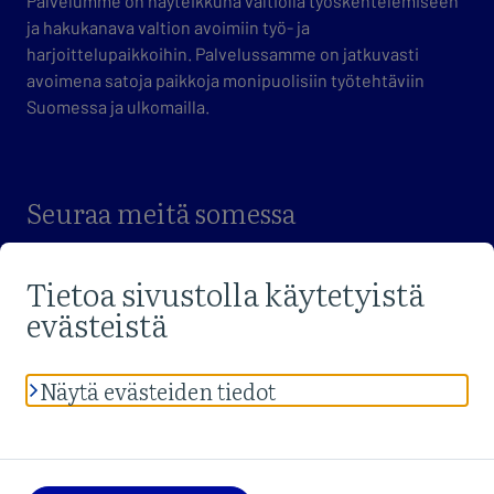
Palvelumme on näyteikkuna valtiolla työskentelemiseen
ja hakukanava valtion avoimiin työ- ja
harjoittelupaikkoihin. Palvelussamme on jatkuvasti
avoimena satoja paikkoja monipuolisiin työtehtäviin
Suomessa ja ulkomailla.
Seuraa meitä somessa
VIERAILE FACEBOOK-SIVUILLAMME
VIERAILE X-SIVUILLAMME
VIERAILE LINKEDIN-SIVUILLAMME
Lue palvelun
tietosuojaselosteet
sekä
saavutettavuusseloste
.
Anna
palautetta
sivustosta tai saavutettavuudesta.