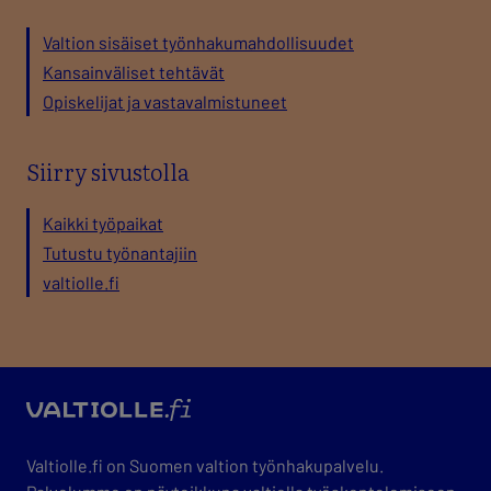
Valtion sisäiset työnhakumahdollisuudet
Kansainväliset tehtävät
Opiskelijat ja vastavalmistuneet
Siirry sivustolla
Kaikki työpaikat
Tutustu työnantajiin
valtiolle.fi
valtio
Valtiolle.fi on Suomen valtion työnhakupalvelu.