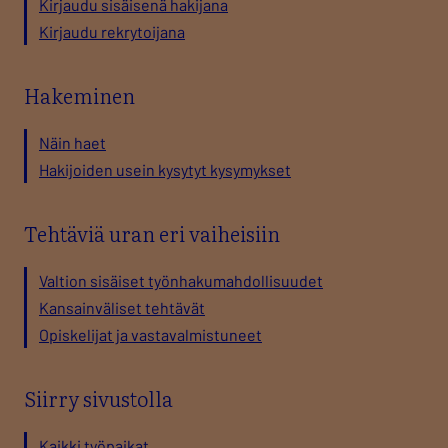
Kirjaudu sisäisenä hakijana
Kirjaudu rekrytoijana
Hakeminen
Näin haet
Hakijoiden usein kysytyt kysymykset
Tehtäviä uran eri vaiheisiin
Valtion sisäiset työnhakumahdollisuudet
Kansainväliset tehtävät
Opiskelijat ja vastavalmistuneet
Siirry sivustolla
Kaikki työpaikat