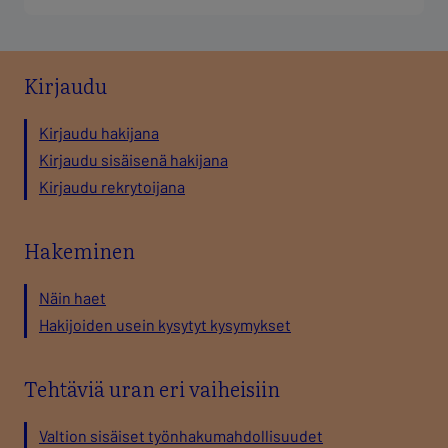
Kirjaudu
Kirjaudu hakijana
Kirjaudu sisäisenä hakijana
Kirjaudu rekrytoijana
Hakeminen
Näin haet
Hakijoiden usein kysytyt kysymykset
Tehtäviä uran eri vaiheisiin
Valtion sisäiset työnhakumahdollisuudet