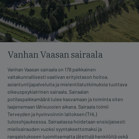
Vanhan Vaasan sairaala
Vanhan Vaasan sairaala on 178 paikkainen
valtakunnallisesti vaativan erityistason hoitoa,
asiantuntijapalveluita ja mielentilatutkimuksia tuottava
oikeuspsykiatrinen sairaala. Sairaalan
potilaspaikkamäärä tulee kasvamaan ja toiminta siten
laajenemaan lähivuosien aikana. Sairaala toimii
Terveyden ja hyvinvoinnin laitoksen (THL)
tulosohjauksessa. Sairaalassa hoidetaan ensisijaisesti
mielisairauden vuoksi syyntakeettomaksi ja
rangaistukseen tuomitsematta jätettyjä henkilöitä sekä