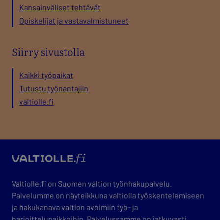
Kansainväliset tehtävät
Opiskelijat ja vastavalmistuneet
Siirry sivustolla
Kaikki työpaikat
Tutustu työnantajiin
valtiolle.fi
valtio
Valtiolle.fi on Suomen valtion työnhakupalvelu.
Palvelumme on näyteikkuna valtiolla työskentelemiseen
ja hakukanava valtion avoimiin työ- ja
harjoittelupaikkoihin. Palvelussamme on jatkuvasti