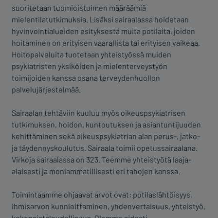
suoritetaan tuomioistuimen määräämiä
mielentilatutkimuksia. Lisäksi sairaalassa hoidetaan
hyvinvointialueiden esityksestä muita potilaita, joiden
hoitaminen on erityisen vaarallista tai erityisen vaikeaa.
Hoitopalveluita tuotetaan yhteistyössä muiden
psykiatristen yksiköiden ja mielenterveystyön
toimijoiden kanssa osana terveydenhuollon
palvelujärjestelmää.
Sairaalan tehtäviin kuuluu myös oikeuspsykiatrisen
tutkimuksen, hoidon, kuntoutuksen ja asiantuntijuuden
kehittäminen sekä oikeuspsykiatrian alan perus-, jatko-
ja täydennyskoulutus. Sairaala toimii opetussairaalana.
Virkoja sairaalassa on 323. Teemme yhteistyötä laaja-
alaisesti ja moniammatillisesti eri tahojen kanssa.
Toimintaamme ohjaavat arvot ovat: potilaslähtöisyys,
ihmisarvon kunnioittaminen, yhdenvertaisuus, yhteistyö,
kokonaistaloudellisuus. Olemme aidosti