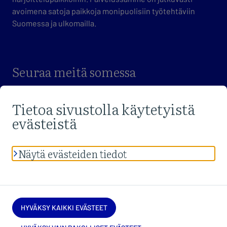
avoimena satoja paikkoja monipuolisiin työtehtäviin
Suomessa ja ulkomailla.
Seuraa meitä somessa
VIERAILE FACEBOOK-SIVUILLAMME
VIERAILE X-SIVUILLAMME
VIERAILE LINKEDIN-SIVUILLAMME
Lue palvelun
tietosuojaselosteet
sekä
saavutettavuusseloste
.
Anna
palautetta
sivustosta tai saavutettavuudesta.