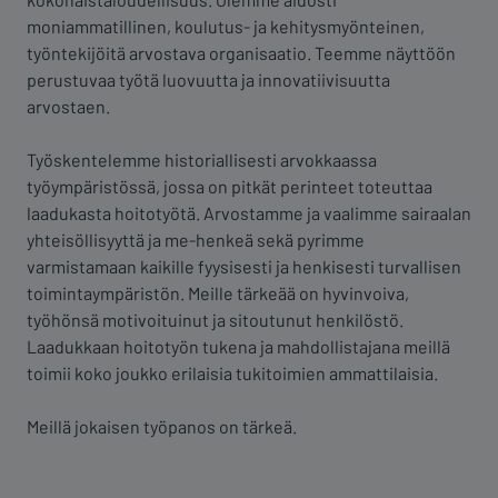
moniammatillinen, koulutus- ja kehitysmyönteinen,
työntekijöitä arvostava organisaatio. Teemme näyttöön
perustuvaa työtä luovuutta ja innovatiivisuutta
arvostaen.
Työskentelemme historiallisesti arvokkaassa
työympäristössä, jossa on pitkät perinteet toteuttaa
laadukasta hoitotyötä. Arvostamme ja vaalimme sairaalan
yhteisöllisyyttä ja me-henkeä sekä pyrimme
varmistamaan kaikille fyysisesti ja henkisesti turvallisen
toimintaympäristön. Meille tärkeää on hyvinvoiva,
työhönsä motivoituinut ja sitoutunut henkilöstö.
Laadukkaan hoitotyön tukena ja mahdollistajana meillä
toimii koko joukko erilaisia tukitoimien ammattilaisia.
Meillä jokaisen työpanos on tärkeä.