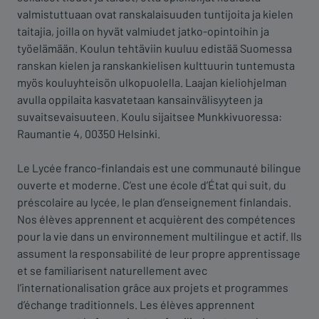
valmistuttuaan ovat ranskalaisuuden tuntijoita ja kielen
taitajia, joilla on hyvät valmiudet jatko-opintoihin ja
työelämään. Koulun tehtäviin kuuluu edistää Suomessa
ranskan kielen ja ranskankielisen kulttuurin tuntemusta
myös kouluyhteisön ulkopuolella. Laajan kieliohjelman
avulla oppilaita kasvatetaan kansainvälisyyteen ja
suvaitsevaisuuteen. Koulu sijaitsee Munkkivuoressa:
Raumantie 4, 00350 Helsinki.
Le Lycée franco-finlandais est une communauté bilingue
ouverte et moderne. C’est une école d’État qui suit, du
préscolaire au lycée, le plan d’enseignement finlandais.
Nos élèves apprennent et acquièrent des compétences
pour la vie dans un environnement multilingue et actif. Ils
assument la responsabilité de leur propre apprentissage
et se familiarisent naturellement avec
l’internationalisation grâce aux projets et programmes
d’échange traditionnels. Les élèves apprennent