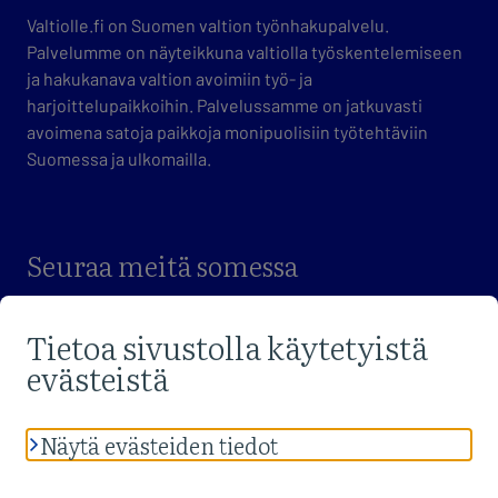
Valtiolle.fi on Suomen valtion työnhakupalvelu.
Palvelumme on näyteikkuna valtiolla työskentelemiseen
ja hakukanava valtion avoimiin työ- ja
harjoittelupaikkoihin. Palvelussamme on jatkuvasti
avoimena satoja paikkoja monipuolisiin työtehtäviin
Suomessa ja ulkomailla.
Seuraa meitä somessa
VIERAILE FACEBOOK-SIVUILLAMME
VIERAILE X-SIVUILLAMME
VIERAILE LINKEDIN-SIVUILLAMME
Lue palvelun
tietosuojaselosteet
sekä
saavutettavuusseloste
.