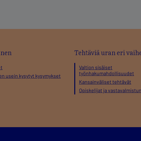
nen
Tehtäviä uran eri vaihe
et
Valtion sisäiset
työnhakumahdollisuudet
en usein kysytyt kysymykset
Kansainväliset tehtävät
Opiskelijat ja vastavalmistu